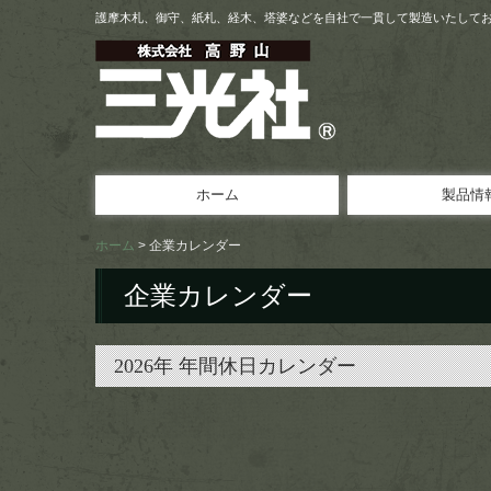
護摩木札、御守、紙札、経木、塔婆などを自社で一貫して製造いたして
ホーム
製品情
護摩木札各種
紙札各種
御守各種
護摩木・添護摩木
盆用経木・板塔婆
オリジナル供物
その他
ホーム
企業カレンダー
企業カレンダー
2026年 年間休日カレンダー