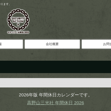
おります。
報
会社概要
お問
各種
各種
2026年版 年間休日カレンダーです。
高野山三光社 年間休日 2026